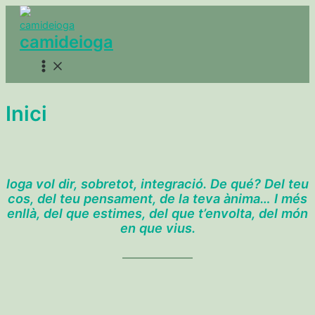
Ir
al
camideioga
contenido
Main
Menu
Inici
Ioga vol dir, sobretot, integració. De qué? Del teu
cos, del teu pensament, de la teva ànima… I més
enllà, del que estimes, del que t’envolta, del món
en que vius.