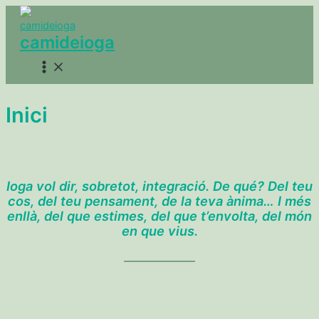
Ir
al
camideioga
contenido
Main
Menu
Inici
Ioga vol dir, sobretot, integració. De qué? Del teu
cos, del teu pensament, de la teva ànima… I més
enllà, del que estimes, del que t’envolta, del món
en que vius.