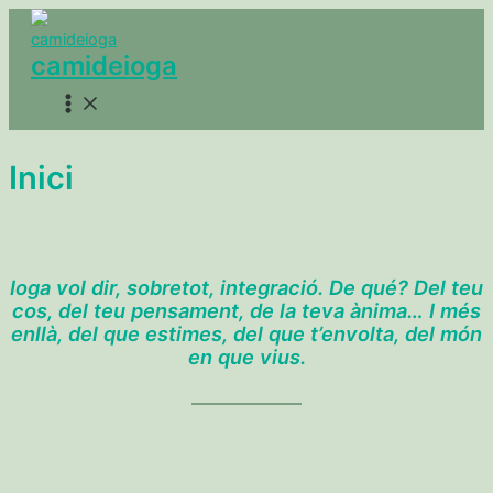
Ir
al
camideioga
contenido
Main
Menu
Inici
Ioga vol dir, sobretot, integració. De qué? Del teu
cos, del teu pensament, de la teva ànima… I més
enllà, del que estimes, del que t’envolta, del món
en que vius.