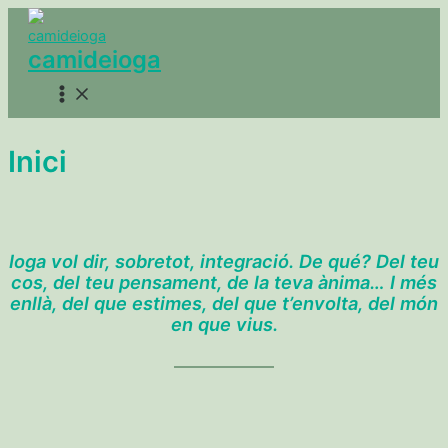
Ir
al
camideioga
contenido
Main
Menu
Inici
Ioga vol dir, sobretot, integració. De qué? Del teu
cos, del teu pensament, de la teva ànima… I més
enllà, del que estimes, del que t’envolta, del món
en que vius.